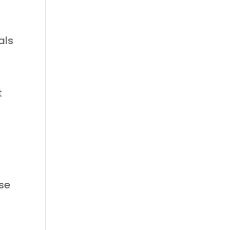
als
t
kse