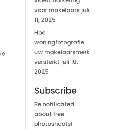
videomarketing
voor makelaars
juli
11, 2025
Hoe
n
woningfotografie
n
uw makelaarsmerk
de
versterkt
juli 10,
2025
Subscribe
Be notificated
about free
photoshoots!