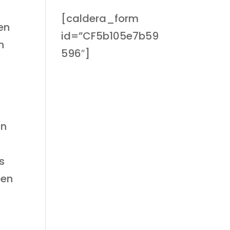
[caldera_form
Een
id=”CF5b105e7b59
n
596″]
in
s
een