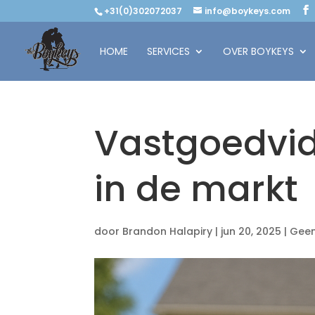
+31(0)302072037
info@boykeys.com
HOME
SERVICES
OVER BOYKEYS
Vastgoedvide
in de markt
door
Brandon Halapiry
|
jun 20, 2025
|
Geen