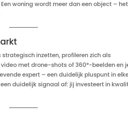
 Een woning wordt meer dan een object – he
.
markt
trategisch inzetten, profileren zich als
 video met drone-shots of 360°-beelden en j
trevende expert – een duidelijk pluspunt in elk
n duidelijk signaal af: jij investeert in kwali