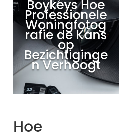
Boykeys Hoe
Professionele
Woningfotog
rafie de Kans
op
Bezichtiginge
n Verhoogt
Hoe