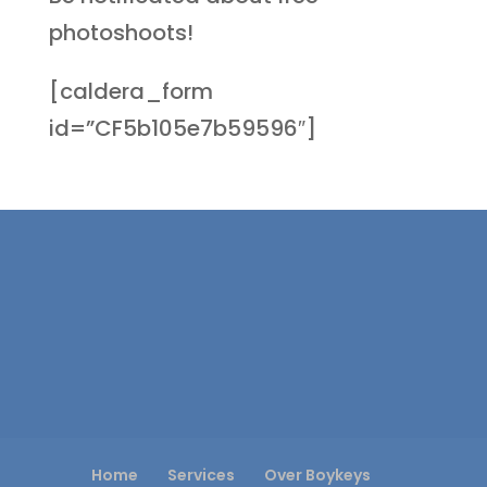
photoshoots!
[caldera_form
id=”CF5b105e7b59596″]
Home
Services
Over Boykeys