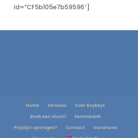
id=”CF5b105e7b59596″]
Home
Services
Over Boykeys
Boek een shoot!
Kennisbank
Prijslijst opvragen?
Contact
Vacatures