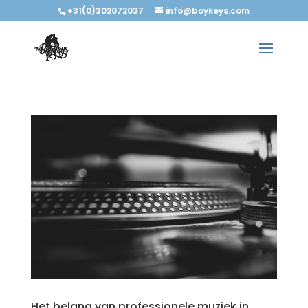
+31(0)302072037
info@boykeys.com
Het belang van professionele muziek in