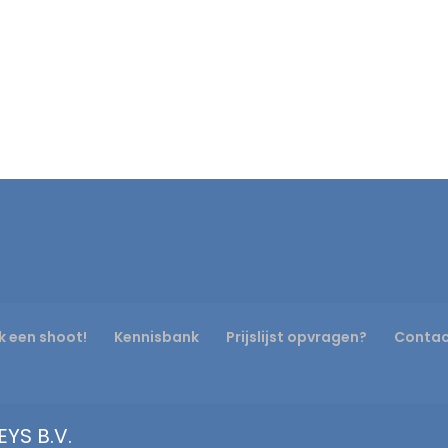
k een shoot!
Kennisbank
Prijslijst opvragen?
Conta
YS B.V.