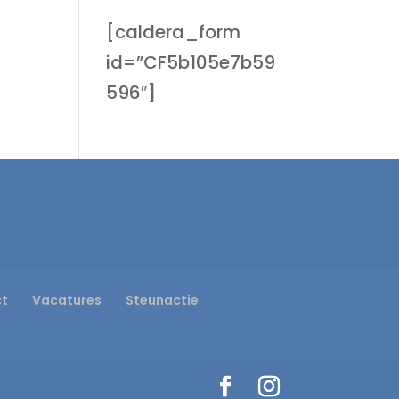
[caldera_form
id=”CF5b105e7b59
596″]
ct
Vacatures
Steunactie