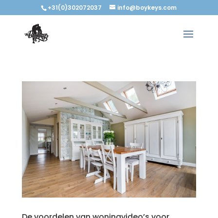
+31(0)302072037
info@boykeys.com
De voordelen van woningvideo’s voor