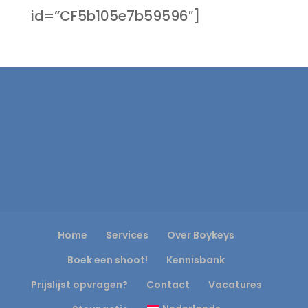
id=”CF5b105e7b59596″]
Home
Services
Over Boykeys
Boek een shoot!
Kennisbank
Prijslijst opvragen?
Contact
Vacatures