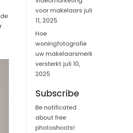
videomarketing
n
voor makelaars
juli
 de
11, 2025
r
Hoe
woningfotografie
uw makelaarsmerk
versterkt
juli 10,
2025
Subscribe
Be notificated
about free
photoshoots!