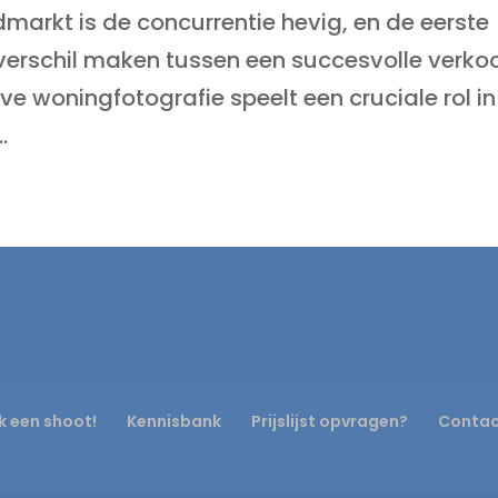
dmarkt is de concurrentie hevig, en de eerste
verschil maken tussen een succesvolle verko
ve woningfotografie speelt een cruciale rol in
.
k een shoot!
Kennisbank
Prijslijst opvragen?
Conta