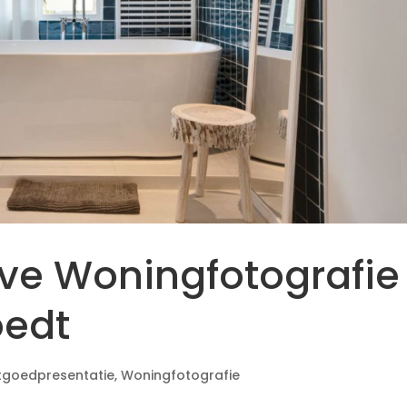
eve Woningfotografie
oedt
tgoedpresentatie
,
Woningfotografie