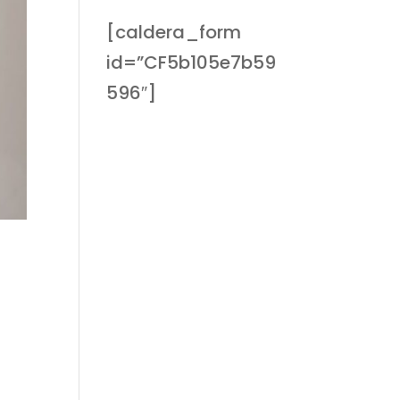
[caldera_form
id=”CF5b105e7b59
596″]