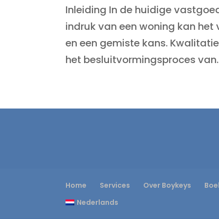
Inleiding In de huidige vastgoe
indruk van een woning kan het 
en een gemiste kans. Kwalitatie
het besluitvormingsproces van..
Home
Services
Over Boykeys
Boe
Nederlands