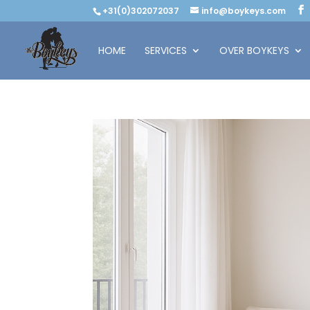
+31(0)302072037
info@boykeys.com
HOME
SERVICES
OVER BOYKEYS