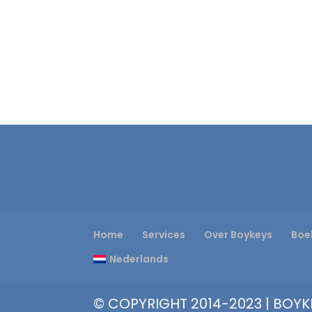
Home
Services
Over Boykeys
Boe
Nederlands
© COPYRIGHT 2014-2023 | BOYKE