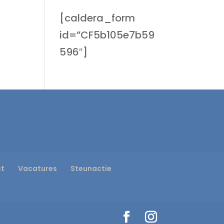
[caldera_form
id=”CF5b105e7b59
596″]
ct
Vacatures
Steunactie