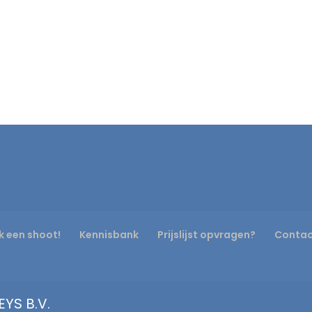
k een shoot!
Kennisbank
Prijslijst opvragen?
Conta
YS B.V.