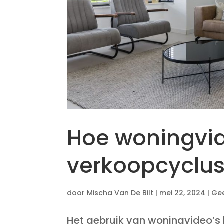
Hoe woningvid
verkoopcyclus
door
Mischa Van De Bilt
|
mei 22, 2024
|
Gee
Het gebruik van woningvideo’s h