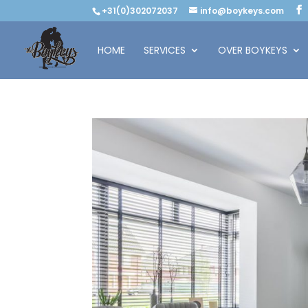
+31(0)302072037
info@boykeys.com
HOME
SERVICES
OVER BOYKEYS