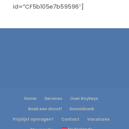
id=”CF5b105e7b59596″]
Home
Services
Over Boykeys
Boek een shoot!
Kennisbank
Prijslijst opvragen?
Contact
Vacatures