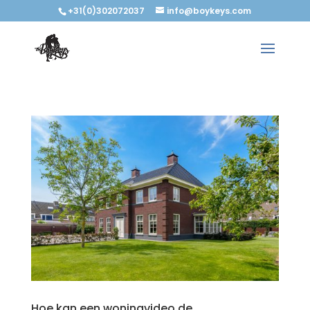
+31(0)302072037
info@boykeys.com
Hoe kan een woningvideo de