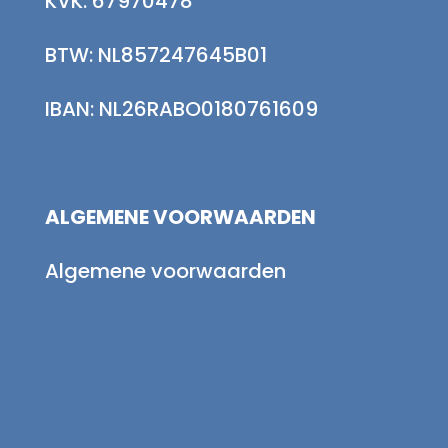
KVK: 67970478
BTW: NL857247645B01
IBAN: NL26RABO0180761609
ALGEMENE VOORWAARDEN
Algemene voorwaarden