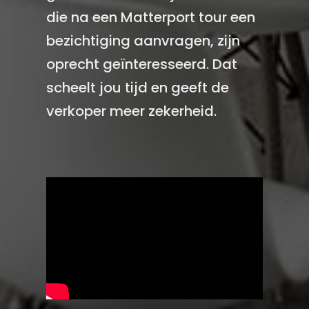
die na een Matterport tour een
bezichtiging aanvragen, zijn
oprecht geïnteresseerd. Dat
scheelt jou tijd en geeft de
verkoper meer zekerheid.