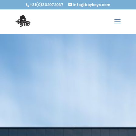
+31(0)302072037
info@boykeys.com