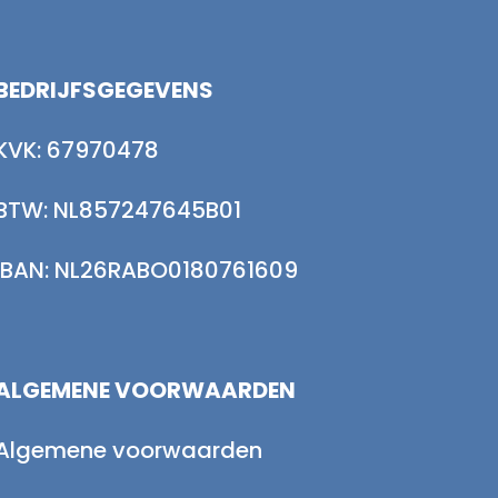
BEDRIJFSGEGEVENS
KVK: 67970478
BTW: NL857247645B01
IBAN: NL26RABO0180761609
ALGEMENE VOORWAARDEN
Algemene voorwaarden