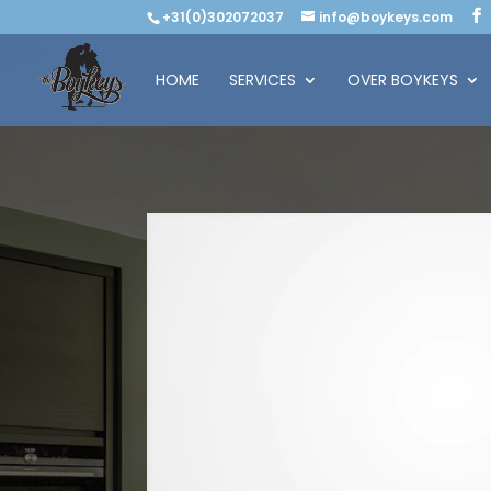
+31(0)302072037
info@boykeys.com
HOME
SERVICES
OVER BOYKEYS