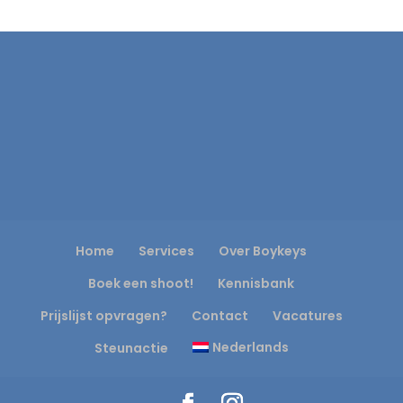
Home
Services
Over Boykeys
Boek een shoot!
Kennisbank
Prijslijst opvragen?
Contact
Vacatures
Nederlands
Steunactie