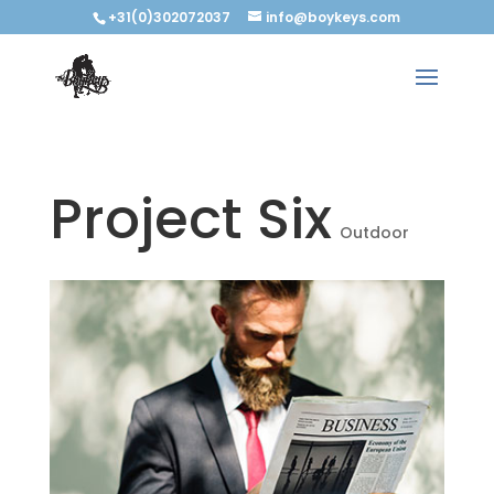
+31(0)302072037
info@boykeys.com
Project Six
Outdoor