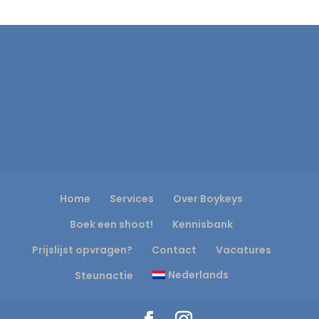
Home
Services
Over Boykeys
Boek een shoot!
Kennisbank
Prijslijst opvragen?
Contact
Vacatures
Nederlands
Steunactie