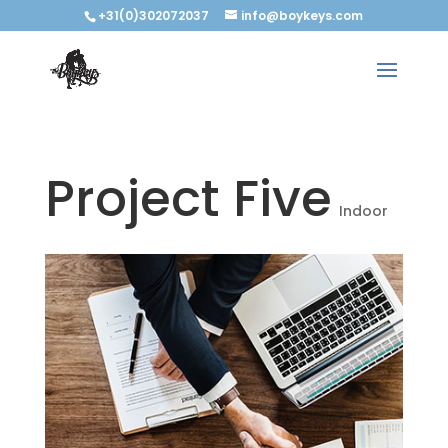
+31(0)302072037
info@boykeys.com
Project Five
Indoor